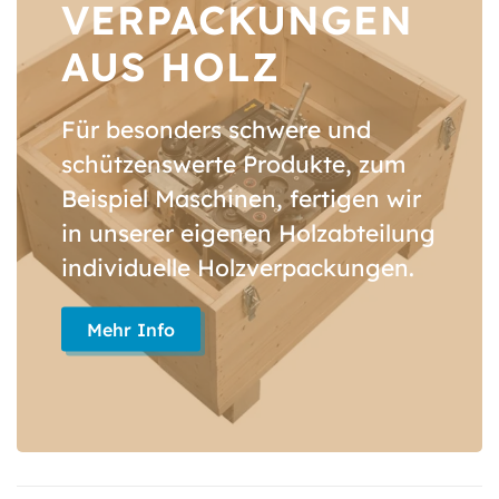
VERPACKUN­GEN
AUS HOLZ
Für besonders schwere und
schützenswerte Produkte, zum
Beispiel Maschinen, fertigen wir
in unserer eigenen Holzabteilung
individuelle Holzverpackungen.
Mehr Info