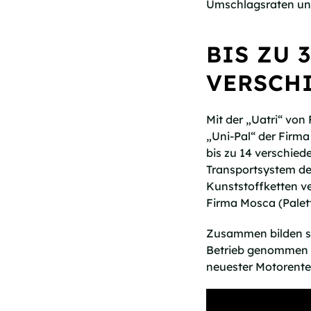
Umschlagsraten und
BIS ZU 
VERSCH
Mit der „Uatri“ vo
„Uni-Pal“ der Firm
bis zu 14 verschie
Transportsystem de
Kunststoffketten v
Firma Mosca (Pale
Zusammen bilden si
Betrieb genommen w
neuester Motorentec