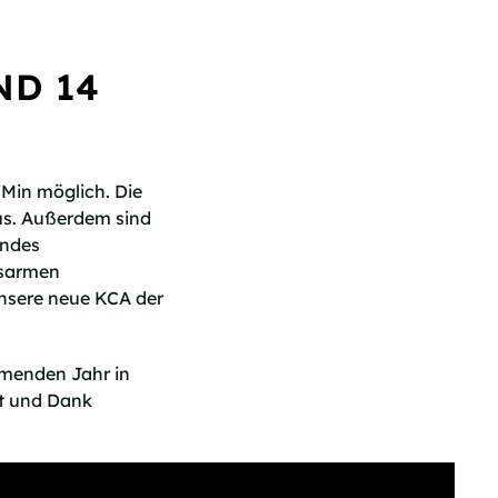
ND 14
/Min möglich. Die
aus. Außerdem sind
endes
gsarmen
unsere neue KCA der
mmenden Jahr in
rt und Dank