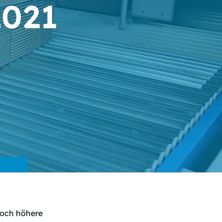
021
 noch höhere