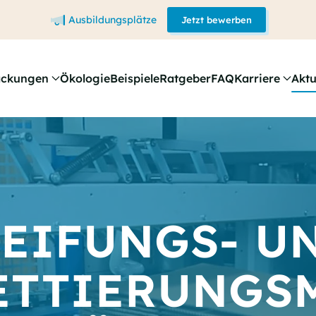
Ausbildungsplätze
Jetzt bewerben
ackungen
Ökologie
Beispiele
Ratgeber
FAQ
Karriere
Aktu
EIFUNGS- U
ETTIERUNGS