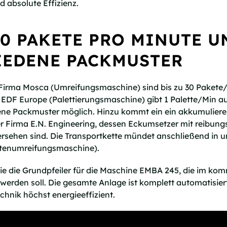
 absolute Effizienz.
30 PAKETE PRO MINUTE U
IEDENE PACKMUSTER
n Firma Mosca (Umreifungsmaschine) sind bis zu 30 Pakete
a EDF Europe (Palettierungsmaschine) gibt 1 Palette/Min 
dene Packmuster möglich. Hinzu kommt ein ein akkumulier
r Firma E.N. Engineering, dessen Eckumsetzer mit reibun
ersehen sind. Die Transportkette mündet anschließend in 
ttenumreifungsmaschine).
e die Grundpfeiler für die Maschine EMBA 245, die im ko
erden soll. Die gesamte Anlage ist komplett automatisie
hnik höchst energieeffizient.