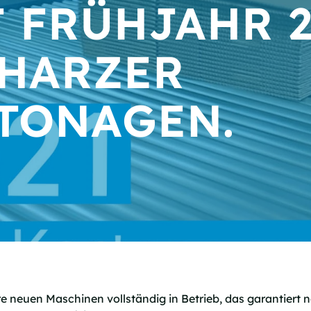
T FRÜHJAHR 2
 HARZER
TONAGEN.
re neuen Maschinen vollständig in Betrieb, das garantiert