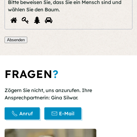
Bitte beweisen Sie, dass Sie ein Mensch sind und
wählen Sie
den Baum
.
Bitte
1
2
3
4
beweisen
Sie,
dass
Absenden
Sie
ein
Mensch
sind
FRAGEN
?
und
wählen
Sie
Zögern Sie nicht, uns anzurufen. Ihre
den
Ansprechpartnerin: Gina Silwar.
Baum.
Anruf
E-Mail