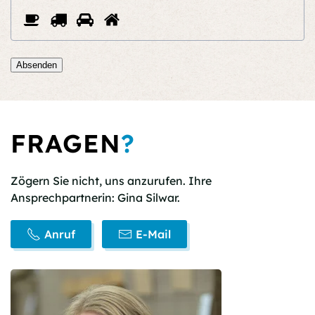
Bitte
1
2
3
4
beweisen
Sie,
dass
Absenden
Sie
ein
Mensch
sind
FRAGEN
?
und
wählen
Sie
Zögern Sie nicht, uns anzurufen. Ihre
das
Ansprechpartnerin: Gina Silwar.
Auto.
Anruf
E-Mail