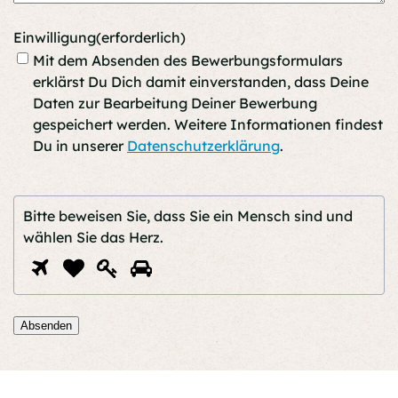
Einwilligung
(erforderlich)
Mit dem Absenden des Bewerbungsformulars
erklärst Du Dich damit einverstanden, dass Deine
Daten zur Bearbeitung Deiner Bewerbung
gespeichert werden. Weitere Informationen findest
Du in unserer
Datenschutzerklärung
.
Bitte beweisen Sie, dass Sie ein Mensch sind und
wählen Sie
das Herz
.
Bitte
1
2
3
4
beweisen
Sie,
dass
Absenden
Sie
ein
Mensch