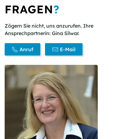
sind
FRAGEN
?
und
wählen
Sie
Zögern Sie nicht, uns anzurufen. Ihre
das
Ansprechpartnerin: Gina Silwar.
Herz.
Anruf
E-Mail