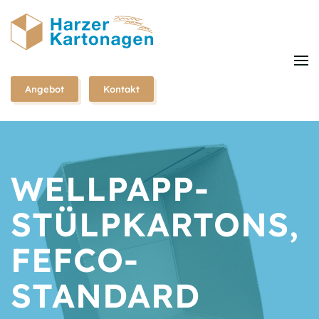
Zum
Hauptinhalt
springen
Angebot
Kontakt
WELLPAPP-
STÜLPKARTONS,
FEFCO-
STANDARD