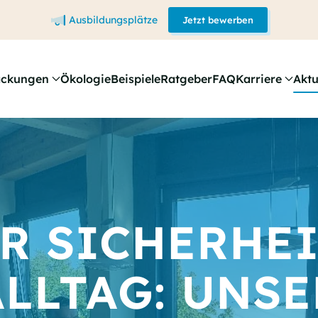
Ausbildungsplätze
Jetzt bewerben
ackungen
Ökologie
Beispiele
Ratgeber
FAQ
Karriere
Aktu
R SICHERHE
ALLTAG: UNSE