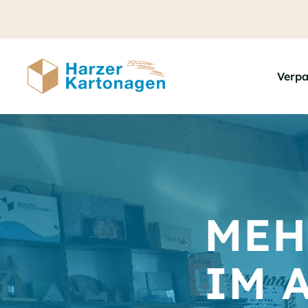
Zum
Hauptinhalt
springen
Verp
MEH
IM 