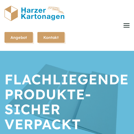
Zum
Hauptinhalt
springen
Angebot
Kontakt
FLACHLIEGENDE
PRODUKTE-
SICHER
VERPACKT