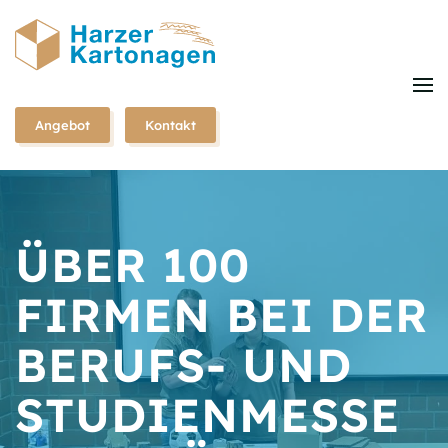
Zum
Hauptinhalt
springen
Angebot
Kontakt
ÜBER 100
FIRMEN BEI DER
BERUFS- UND
STUDIENMESSE